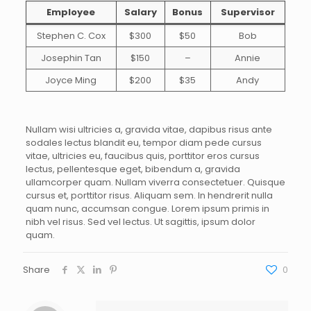
Employee
Salary
Bonus
Supervisor
Stephen C. Cox
$300
$50
Bob
Josephin Tan
$150
–
Annie
Joyce Ming
$200
$35
Andy
Nullam wisi ultricies a, gravida vitae, dapibus risus ante
sodales lectus blandit eu, tempor diam pede cursus
vitae, ultricies eu, faucibus quis, porttitor eros cursus
lectus, pellentesque eget, bibendum a, gravida
ullamcorper quam. Nullam viverra consectetuer. Quisque
cursus et, porttitor risus. Aliquam sem. In hendrerit nulla
quam nunc, accumsan congue. Lorem ipsum primis in
nibh vel risus. Sed vel lectus. Ut sagittis, ipsum dolor
quam.
Share
0