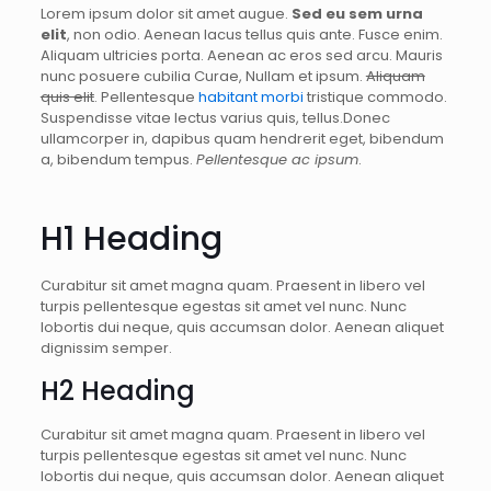
Lorem ipsum dolor sit amet augue.
Sed eu sem urna
elit
, non odio. Aenean lacus tellus quis ante. Fusce enim.
Aliquam ultricies porta. Aenean ac eros sed arcu. Mauris
nunc posuere cubilia Curae, Nullam et ipsum.
Aliquam
quis elit
. Pellentesque
habitant morbi
tristique commodo.
Suspendisse vitae lectus varius quis, tellus.Donec
ullamcorper in, dapibus quam hendrerit eget, bibendum
a, bibendum tempus.
Pellentesque ac ipsum
.
H1 Heading
Curabitur sit amet magna quam. Praesent in libero vel
turpis pellentesque egestas sit amet vel nunc. Nunc
lobortis dui neque, quis accumsan dolor. Aenean aliquet
dignissim semper.
H2 Heading
Curabitur sit amet magna quam. Praesent in libero vel
turpis pellentesque egestas sit amet vel nunc. Nunc
lobortis dui neque, quis accumsan dolor. Aenean aliquet