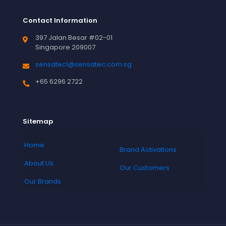
Contact Information
397 Jalan Besar #02-01
Singapore 209007
sensatec1@sensatec.com.sg
+65 6296 2722
Sitemap
Home
Brand Activations
About Us
Our Customers
Our Brands